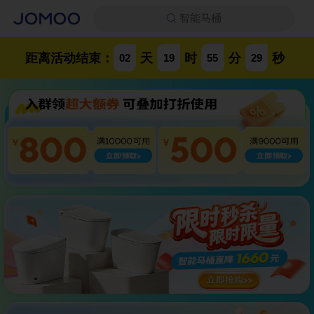
智能马桶
距离活动结束：
天
时
分
秒
02
19
55
28