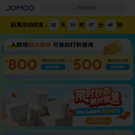
智能马桶
距离活动结束：
天
时
分
秒
02
15
07
45