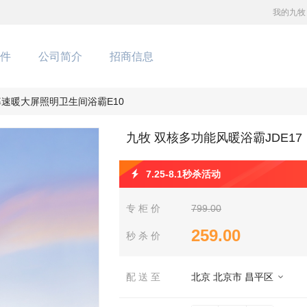
我的九牧
件
公司简介
招商信息
率速暖大屏照明卫生间浴霸E10
九牧 双核多功能风暖浴霸JDE17
7.25-8.1秒杀活动
专 柜 价
799.00
259.00
秒 杀 价
配 送 至
北京 北京市 昌平区