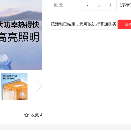
-
+
数 量
(库存
该活动已结束，您可以进行普通购买
去
收藏
4