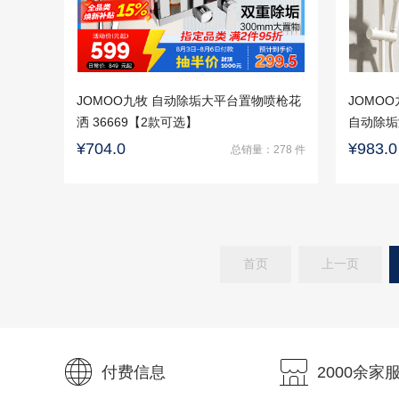
JOMOO九牧 自动除垢大平台置物喷枪花
JOMO
洒 36669【2款可选】
自动除垢
安装】
¥704.0
¥983.0
总销量：278 件
首页
上一页
付费信息
2000余家