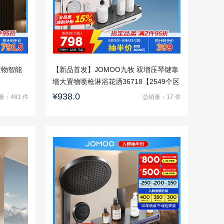
置物智能
【新品首发】JOMOO九牧 双增压琴键靠
墙大置物喷枪淋浴花洒36718【2549个区
域包安装】
¥938.0
量：481 件
总销量：17 件