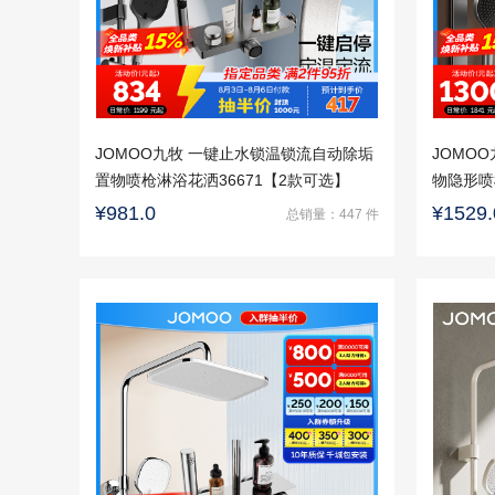
JOMOO九牧 一键止水锁温锁流自动除垢
JOMO
置物喷枪淋浴花洒36671【2款可选】
物隐形喷
区域包安
¥981.0
¥1529.
总销量：447 件