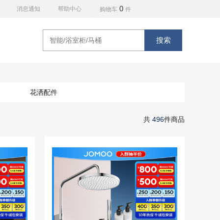
0
消息通知
帮助中心
购物车
件
搜索
花洒配件
共
496
件商品