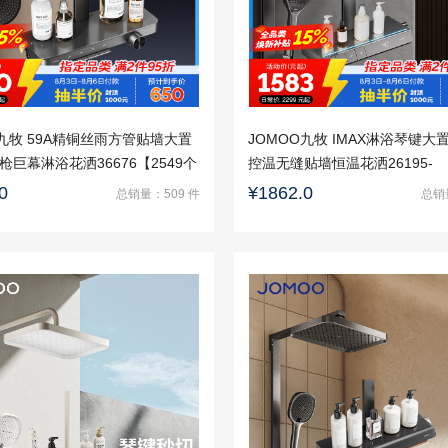
O九牧 59A精铜丝雨方管贴墙大置
JOMOO九牧 IMAX淋浴琴键大
枪巨幕淋浴花洒36676【2549个
控温无缝贴墙恒温花洒26195-
装】
26209【2549个区域包安装】
0
¥1862.0
总销量：509 件
总销