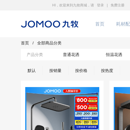
HI，欢迎来到九牧商城，请
登录
|
免费注册
首页
耗材配
首页
/
全部商品分类
产品分类
普通花洒
恒温花洒
默认
按销量
按价格
按热度