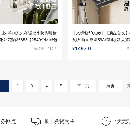
O九牧 琴雨系列琴键控水防烫喷枪
【入群领60元券】【新品首发】J
淋浴花洒36653【2549个区域包
九牧 曲面靠墙59A精铜水路大
浴花洒36709【2549个区域包
¥1492.0
总销量：517 件
总
1
2
3
4
5
下一页
尾页
服务网点
顺丰发货为主
7天无