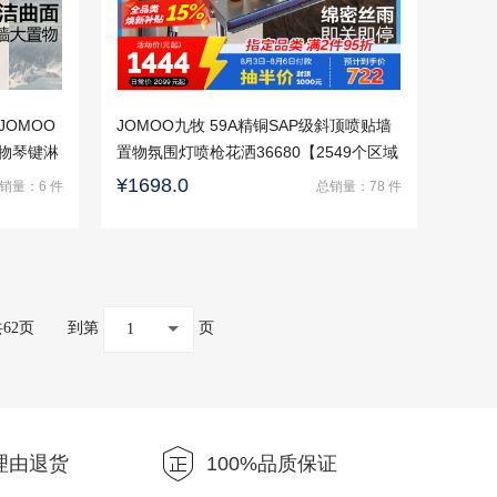
OMOO
JOMOO九牧 59A精铜SAP级斜顶喷贴墙
置物琴键淋
置物氛围灯喷枪花洒36680【2549个区域
安装】
包安装】
¥1698.0
销量：6 件
总销量：78 件
共62页
到第
页
1
理由退货
100%品质保证