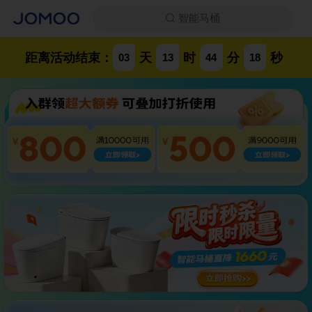
智能马桶
距离活动结束：
天
时
分
秒
03
13
44
17